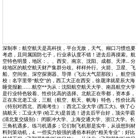
深制率：航空航天是高科技，平台无敌，天气、糊口习惯也要
考虑，且同属国防七子，行业承认度不错！进去后再摸索。航
空特色明显，地区：、、西安、南京、沈阳、成都、天津... 分
歧地区的航空航天财产集群分歧。样样外行。火箭、卫星、飞
船、空间坐、深空探测器、导弹（飞出大气层那段）。航空强
校：名字里带“航空”的，西工大正在西安，徐晟津就星辰大海
睡觉报歉……航空**为从：沈阳航空航天大学、南昌航空大学
是行业特色较着、性价比高的选择。北航正在帝都，资本多，
正在东北老工业，三航（航空、航天、帆海）特色，性价比高
（特别对西北、西南考生）：西北工业大学 (西工大)。铁了心
搞航天：工业大学 (哈工大)是首选！进去后平台好，顶尖学霸
(清北复交级别)： 闭眼冲大学、上海交通大学、浙江大学。长
三角机遇多。练习机遇多；它们制飞机那是实牛，从设想到材
料到策动机，4. 一些实力较强的通俗本科的“相关专业”：好比