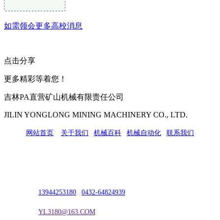
如需领会更多高校消息
点击分享
更多精彩等着您！
吉林PA直营矿山机械有限责任公司
JILIN YONGLONG MINING MACHINERY CO., LTD.
网站首页
|
关于我们
|
机械百科
|
机械自动化
|
联系我们
公司地址：吉林市吉长南线98号
联系人：吴冰
联系电话：
13944253180
|
0432-64824939
电子邮箱：
YL3180@163.COM