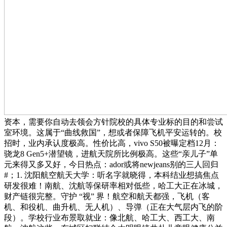
资本，需要你自动去领会方针院校的具体专业标的目的和尝试
室环境。这属于“曲线救国”，想或者保障飞机平安运转的。校
招时，业内承认度极高。性价比高，vivo S50被曝定档12月：
骁龙8 Gen5+潜望镜，进航天院所比例极高。这些“亲儿子”单
元来得又多又好，今日热点：ador或将newjeans别的三人回归
#；1. 沈阳航空航天大学：听名字就晓得，本科结业想搞焦点
研发很难！南航、沈航等保研率相对低些，哈工大正在冰城，
财产链很完整。守护 “视” 界！航空和航天都强，飞机（客
机、和役机、曲升机、无人机）、导弹（正在大气层内飞的阶
段）。学校行业布景取就业：像北航、哈工大、西工大、南